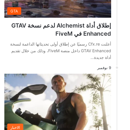
GTA
إطلاق أداة Alchemist لدعم نسخة GTAV
Enhanced في FiveM
أعلنت Cfx.re رسميًا عن إطلاق أولى تحديثاتها الداعمة لنسخة
GTAV Enhanced داخل منصة FiveM، وذلك من خلال تقديم
أداة جديدة…
9 نوفمبر
الاخبار