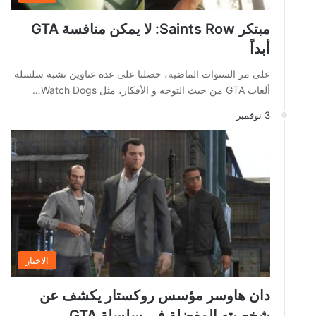
مبتكر Saints Row: لا يمكن منافسة GTA
أبداً
على مر السنوات الماضية، حصلنا على عدة عناوين تشبه سلسلة
ألعاب GTA من حيث التوجه و الأفكار، مثل Watch Dogs…
3 نوفمبر
الاخبار
دان هاوسر مؤسس روكستار يكشف عن
شخصيته المفضلة في سلسلة GTA