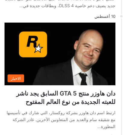
جديد يضيف دعم خاصية DLSS 4، وبطاقات جديدة في…
10 أغسطس
الاخبار
دان هاوزر منتج GTA 5 السابق يجد ناشر
للعبته الجديدة من نوع العالم المفتوح
ارتبط اسم دان هاوزر بشركة روكستار، التي شارك في تأسيسها
مع شقيقه سام والعديد من المتعاونين الآخرين. غادر الشركة
المطورة…