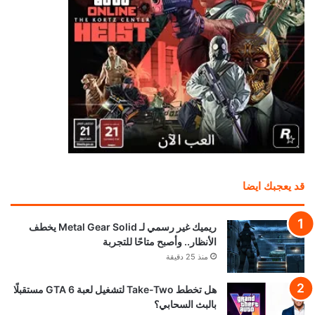
قد يعجبك ايضا
ريميك غير رسمي لـ Metal Gear Solid يخطف
الأنظار.. وأصبح متاحًا للتجربة
منذ 25 دقيقة
هل تخطط Take-Two لتشغيل لعبة GTA 6 مستقبلًا
بالبث السحابي؟