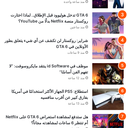
منذ ساعة واحدة
GTA 6 تدخل هوليوود قبل الإطلاق.. لماذا اختارت
روكستار منصة Netflix بدلًا من YouTube؟
منذ ساعتين
شراير: روكستار لن تكشف عن أي شيء يتعلق بطور
الأونلاين في GTA 6
منذ 9 ساعات
موظف في id Software ينتقد مايكروسوفت: “لا
تفهم الفن أساسًا”
منذ 12 ساعة
استطلاع: PS5 الجهاز الأكثر استخدامًا في أمريكا
بفارق كبير عن أقرب منافسيه
منذ 13 ساعة
هل ستدفع لمشاهدة استعراض GTA 6 على Netflix
أم تنتظر 6 ساعات لمشاهدته مجاناً؟