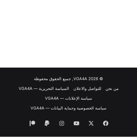
© VGA4A 2026, جميع الحقوق محفوظة
من نحن
للتواصل والاعلان
السياسة التحريرية — VGA4A
سياسة الإعلانات — VGA4A
سياسة الخصوصية وحماية البيانات — VGA4A
فيسبوك
‫X
‫YouTube
انستقرام
‫Patreon