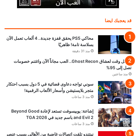
قد يعجبك ايضا
محاكي PS5 يحقق قفزة جديدة.. 4 ألعاب تعمل الآن
بسلاسة تامة! ظاهريًا
منذ 31 دقيقة
أفضل وقت لعشاق Ghost Recon.. العب مجاناً الآن واغتنم خصومات
تصل إلى 95%
منذ ساعتين
سوني تواجه دعاوى قضائية في 5 دول بسبب احتكار
متجر بلايستيشن وأسعار الألعاب الرقمية!
منذ 3 ساعات
إشاعة: يوبيسوفت تستعد لإعادة Beyond Good
and Evil 2 باسم جديد في TGA 2026
منذ 3 ساعات
نينتندو تلقت إتصالات غاضبة من الأهالي بسبب عنصر