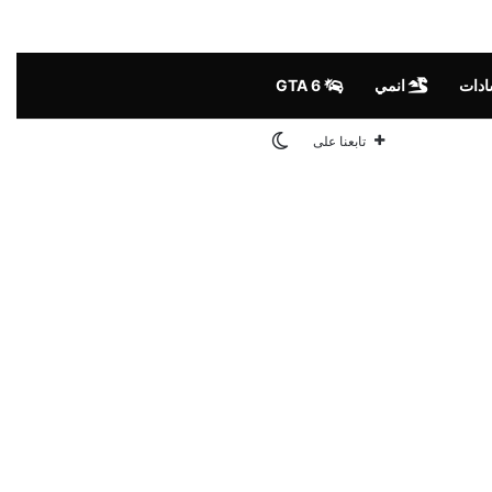
ادات
انمي
GTA 6
الوضع المظلم
تابعنا على