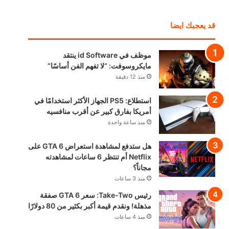
قد يعجبك ايضا
موظف في id Software ينتقد
مايكروسوفت: “لا تفهم الفن أساسًا”
منذ 12 دقيقة
استطلاع: PS5 الجهاز الأكثر استخدامًا في
أمريكا بفارق كبير عن أقرب منافسيه
منذ ساعة واحدة
هل ستدفع لمشاهدة استعراض GTA 6 على
Netflix أم تنتظر 6 ساعات لمشاهدته
مجاناً؟
منذ 3 ساعات
رئيس Take-Two: سعر GTA 6 صفقة
مذهلة! ونقدم قيمة أكبر بكثير من 80 دولارًا
منذ 4 ساعات