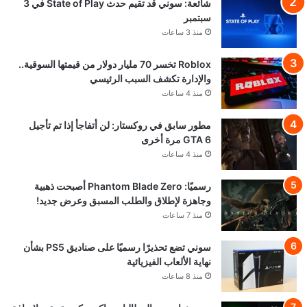
شائعة: سوني قد تقيم حدث State of Play في 3
سبتمبر
منذ 3 ساعات
Roblox تخسر 70 مليار دولار من قيمتها السوقية..
والإدارة تكشف السبب الرئيسي
منذ 4 ساعات
مطور سابق في روكستار: لن أتفاجأ إذا تم تأجيل
GTA 6 مرة أخرى
منذ 4 ساعات
رسميًا: Phantom Blade Zero أصبحت ذهبية
وجاهزة لإطلاق والطلب المسبق وعرض جديد!
منذ 7 ساعات
سوني تضع تحذيرًا رسميًا على صناديق PS5 بشأن
نهاية الألعاب الفيزيائية
منذ 8 ساعات