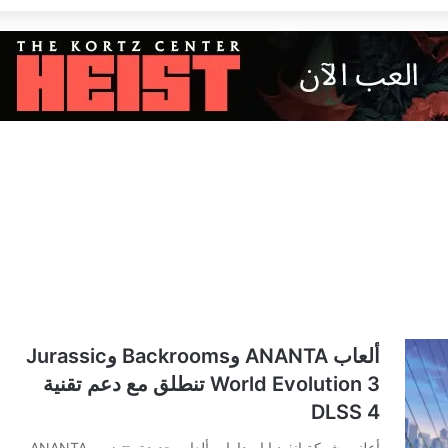
ألعاب ANANTA وBackrooms وJurassic
World Evolution 3 تنطلق مع دعم تقنية
DLSS 4
أعلنت شركة انفيديا إصدارات ألعاب جديدة، تتضمن ANANTA