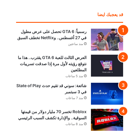
قد يعجبك ايضا
رسمياً: GTA 6 تحصل على عرض مطول
في 27 أغسطس.. وNetflix تخطف السبق
منذ ساعتين
العرض الثالث للعبة GTA 6 يقترب.. هذا ما
نتوقع رؤيته لأول مرة إذا صدقت تسريبات
المطلعين
منذ 5 ساعات
شائعة: سوني قد تقيم حدث State of Play
في 3 سبتمبر
منذ 7 ساعات
Roblox تخسر 70 مليار دولار من قيمتها
السوقية.. والإدارة تكشف السبب الرئيسي
منذ 8 ساعات