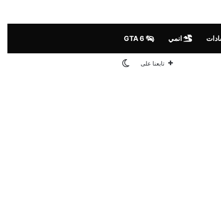
ادات
انمي
GTA 6
الوضع المظلم
تابعنا على