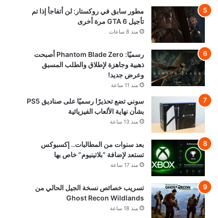
مطور سابق في روكستار: لن أتفاجأ إذا تم
تأجيل GTA 6 مرة أخرى
منذ 8 ساعات
رسميًا: Phantom Blade Zero أصبحت
ذهبية وجاهزة لإطلاق والطلب المسبق
وعرض جديد!
منذ 11 ساعة
سوني تضع تحذيرًا رسميًا على صناديق PS5
بشأن نهاية الألعاب الفيزيائية
منذ 13 ساعة
بعد سنوات من المطالبات.. إكسبوكس
تستعد لإضافة “بلاتينيوم” خاص بها
منذ 17 ساعة
تسريب خصائص نسخة الجيل الحالي من
Ghost Recon Wildlands
منذ 18 ساعة