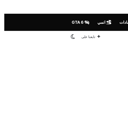
ادات
انمي
GTA 6
الوضع المظلم
تابعنا على