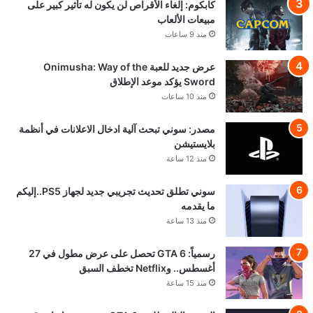
كابكوم: إلغاء الأقراص لن يكون له تأثير كبير على
مبيعات الألعاب
منذ 9 ساعات
عرض جديد للعبة Onimusha: Way of the
Sword يؤكد موعد الإطلاق
منذ 10 ساعات
مصدر: سوني تبحث آلية ادخال الاعلانات في أنظمة
بلايستيشن
منذ 12 ساعة
سوني تطلق تحديث تجريبي جديد لجهاز PS5..إليكم
ما يقدمه
منذ 13 ساعة
رسمياً: GTA 6 تحصل على عرض مطول في 27
أغسطس.. وNetflix تخطف السبق
منذ 15 ساعة