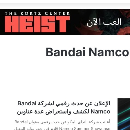
Bandai Namc
الإعلان عن حدث رقمي لشركة Bandai
Namco لكشف واستعراض عدة عناوين
أعلنت شركة بانداي نامكو عن حدث رقمي بعنوان Bandai
Namco Summer Showcase قادم في شهر يوليو المقبل