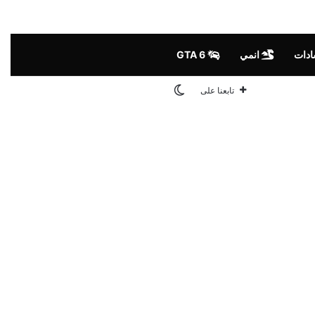
ادات
انمي
GTA 6
الوضع المظلم
تابعنا على