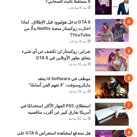
6 مستقبلًا بالبث السحابي؟
منذ 8 ساعات
GTA 6 تدخل هوليوود قبل الإطلاق.. لماذا
اختارت روكستار منصة Netflix بدلًا من
YouTube؟
منذ 9 ساعات
شراير: روكستار لن تكشف عن أي شيء
يتعلق بطور الأونلاين في GTA 6
منذ 16 ساعة
موظف في id Software ينتقد
مايكروسوفت: “لا تفهم الفن أساسًا”
منذ 19 ساعة
استطلاع: PS5 الجهاز الأكثر استخدامًا في
أمريكا بفارق كبير عن أقرب منافسيه
منذ 20 ساعة
هل ستدفع لمشاهدة استعراض GTA 6 على