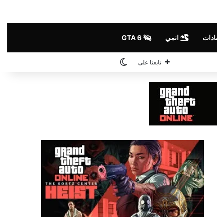
ادات
انمي
GTA 6
الوضع المظلم
تابعنا على