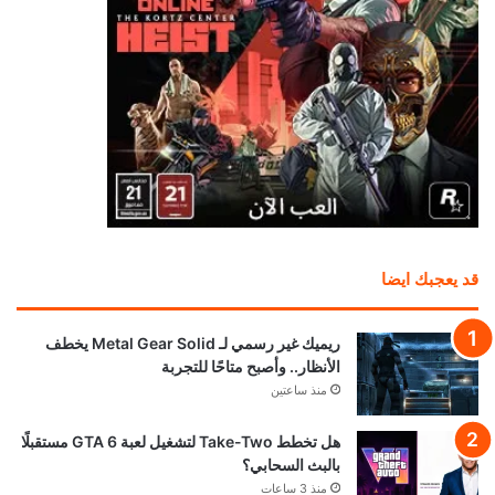
قد يعجبك ايضا
ريميك غير رسمي لـ Metal Gear Solid يخطف
الأنظار.. وأصبح متاحًا للتجربة
منذ ساعتين
هل تخطط Take-Two لتشغيل لعبة GTA 6 مستقبلًا
بالبث السحابي؟
منذ 3 ساعات