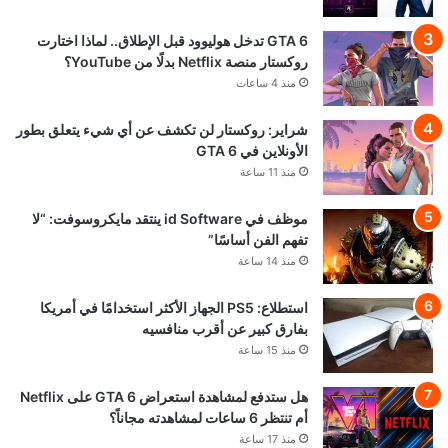
GTA 6 تدخل هوليوود قبل الإطلاق.. لماذا اختارت
روكستار منصة Netflix بدلًا من YouTube؟
منذ 4 ساعات
شراير: روكستار لن تكشف عن أي شيء يتعلق بطور
الأونلاين في GTA 6
منذ 11 ساعة
موظف في id Software ينتقد مايكروسوفت: “لا
تفهم الفن أساسًا”
منذ 14 ساعة
استطلاع: PS5 الجهاز الأكثر استخدامًا في أمريكا
بفارق كبير عن أقرب منافسيه
منذ 15 ساعة
هل ستدفع لمشاهدة استعراض GTA 6 على Netflix
أم تنتظر 6 ساعات لمشاهدته مجاناً؟
منذ 17 ساعة