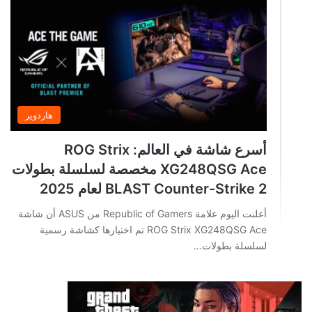
هاردوير
أسرع شاشة في العالم: ROG Strix
XG248QSG Ace مخصصة لسلسلة بطولات
BLAST Counter-Strike 2 لعام 2025
أعلنت اليوم علامة Republic of Gamers من ASUS أن شاشة
ROG Strix XG248QSG Ace تم اختيارها كشاشة رسمية
لسلسلة بطولات…