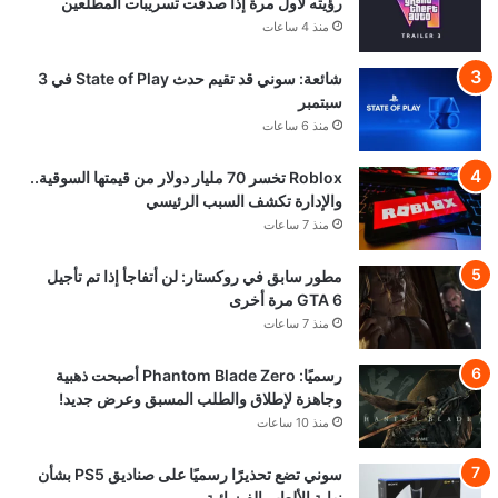
رؤيته لأول مرة إذا صدقت تسريبات المطلعين
منذ 4 ساعات
شائعة: سوني قد تقيم حدث State of Play في 3
سبتمبر
منذ 6 ساعات
Roblox تخسر 70 مليار دولار من قيمتها السوقية..
والإدارة تكشف السبب الرئيسي
منذ 7 ساعات
مطور سابق في روكستار: لن أتفاجأ إذا تم تأجيل
GTA 6 مرة أخرى
منذ 7 ساعات
رسميًا: Phantom Blade Zero أصبحت ذهبية
وجاهزة لإطلاق والطلب المسبق وعرض جديد!
منذ 10 ساعات
سوني تضع تحذيرًا رسميًا على صناديق PS5 بشأن
نهاية الألعاب الفيزيائية