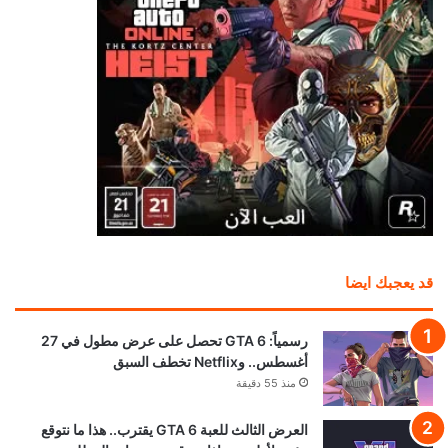
قد يعجبك ايضا
رسمياً: GTA 6 تحصل على عرض مطول في 27
أغسطس.. وNetflix تخطف السبق
منذ 55 دقيقة
العرض الثالث للعبة GTA 6 يقترب.. هذا ما نتوقع