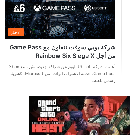
الاخبار
شركة يوبي سوفت تتعاون مع Game Pass
من أجل Rainbow Six Siege X
أعلنت شركة Ubisoft اليوم عن شراكة جديدة مثيرة مع Xbox
Game Pass، خدمة الاشتراك الرائدة من Microsoft، كشريك
رسمي للعبة…