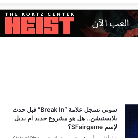
سوني تسجل علامة “Break In” قبل حدث
بلايستيشن.. هل هو مشروع جديد ام بديل
لإسم Fairgame$؟
قبل أقل من أسبوعين على حدث بلايستيشن State of Play