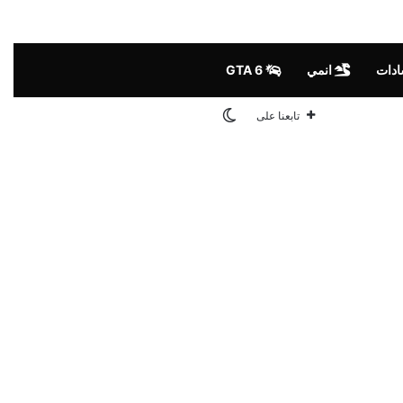
ادات
انمي
GTA 6
الوضع المظلم
تابعنا على