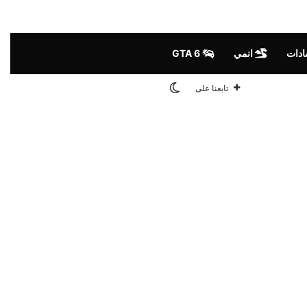
ادات
انمي
GTA 6
الوضع المظلم
تابعنا على