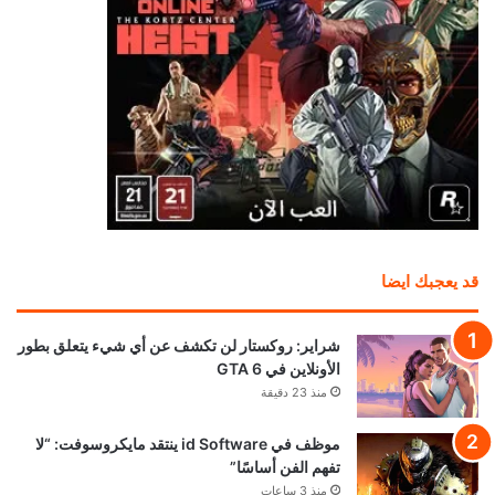
قد يعجبك ايضا
شراير: روكستار لن تكشف عن أي شيء يتعلق بطور
الأونلاين في GTA 6
منذ 23 دقيقة
موظف في id Software ينتقد مايكروسوفت: “لا
تفهم الفن أساسًا”
منذ 3 ساعات