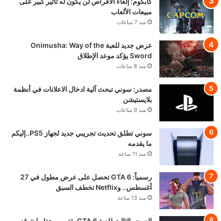
كابكوم: إلغاء الأقراص لن يكون له تأثير كبير على
مبيعات الألعاب
منذ 7 ساعات
عرض جديد للعبة Onimusha: Way of the
Sword يؤكد موعد الإطلاق
منذ 8 ساعات
مصدر: سوني تبحث آلية ادخال الاعلانات في أنظمة
بلايستيشن
منذ 9 ساعات
سوني تطلق تحديث تجريبي جديد لجهاز PS5..إليكم
ما يقدمه
منذ 11 ساعة
رسمياً: GTA 6 تحصل على عرض مطول في 27
أغسطس.. وNetflix تخطف السبق
منذ 13 ساعة
العرض الثالث للعبة GTA 6 يقترب.. هذا ما نتوقع