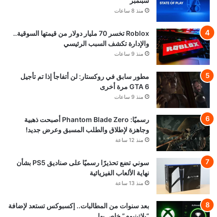
سبتمبر
منذ 8 ساعات
Roblox تخسر 70 مليار دولار من قيمتها السوقية..
والإدارة تكشف السبب الرئيسي
منذ 9 ساعات
مطور سابق في روكستار: لن أتفاجأ إذا تم تأجيل
GTA 6 مرة أخرى
منذ 9 ساعات
رسميًا: Phantom Blade Zero أصبحت ذهبية
وجاهزة لإطلاق والطلب المسبق وعرض جديد!
منذ 12 ساعة
سوني تضع تحذيرًا رسميًا على صناديق PS5 بشأن
نهاية الألعاب الفيزيائية
منذ 13 ساعة
بعد سنوات من المطالبات.. إكسبوكس تستعد لإضافة
“بلاتينيوم” خاص بها