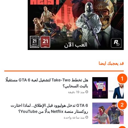
قد يعجبك ايضا
هل تخطط Take-Two لتشغيل لعبة GTA 6 مستقبلًا
بالبث السحابي؟
منذ 19 دقيقة
GTA 6 تدخل هوليوود قبل الإطلاق.. لماذا اختارت
روكستار منصة Netflix بدلًا من YouTube؟
منذ ساعة واحدة