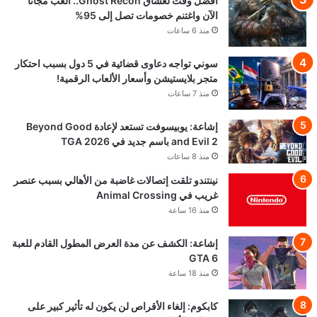
أفضل وقت لعشاق Ghost Recon.. العب مجاناً
الآن واغتنم خصومات تصل إلى 95%
منذ 6 ساعات
سوني تواجه دعاوى قضائية في 5 دول بسبب احتكار
متجر بلايستيشن وأسعار الألعاب الرقمية!
منذ 7 ساعات
إشاعة: يوبيسوفت تستعد لإعادة Beyond Good
and Evil 2 باسم جديد في TGA 2026
منذ 8 ساعات
نينتندو تلقت إتصالات غاضبة من الأهالي بسبب عنصر
غريب في Animal Crossing
منذ 16 ساعة
إشاعة: الكشف عن مدة العرض المطول القادم للعبة
GTA 6
منذ 18 ساعة
كابكوم: إلغاء الأقراص لن يكون له تأثير كبير على