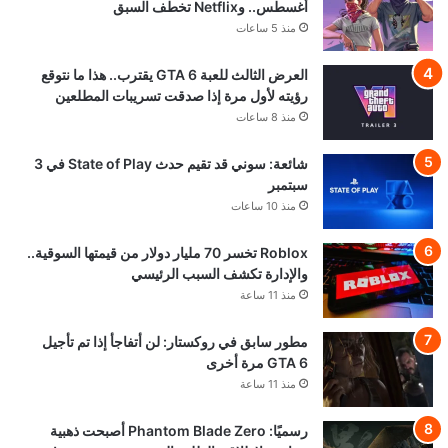
أغسطس.. وNetflix تخطف السبق
منذ 5 ساعات
العرض الثالث للعبة GTA 6 يقترب.. هذا ما نتوقع
رؤيته لأول مرة إذا صدقت تسريبات المطلعين
منذ 8 ساعات
شائعة: سوني قد تقيم حدث State of Play في 3
سبتمبر
منذ 10 ساعات
Roblox تخسر 70 مليار دولار من قيمتها السوقية..
والإدارة تكشف السبب الرئيسي
منذ 11 ساعة
مطور سابق في روكستار: لن أتفاجأ إذا تم تأجيل
GTA 6 مرة أخرى
منذ 11 ساعة
رسميًا: Phantom Blade Zero أصبحت ذهبية