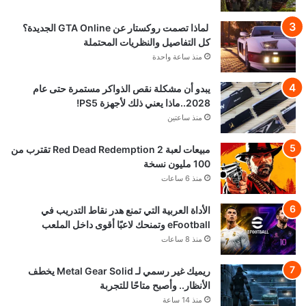
لماذا تصمت روكستار عن GTA Online الجديدة؟
كل التفاصيل والنظريات المحتملة
منذ ساعة واحدة
يبدو أن مشكلة نقص الذواكر مستمرة حتى عام
2028..ماذا يعني ذلك لأجهزة PS5!
منذ ساعتين
مبيعات لعبة Red Dead Redemption 2 تقترب من
100 مليون نسخة
منذ 6 ساعات
الأداة العربية التي تمنع هدر نقاط التدريب في
eFootball وتمنحك لاعبًا أقوى داخل الملعب
منذ 8 ساعات
ريميك غير رسمي لـ Metal Gear Solid يخطف
الأنظار.. وأصبح متاحًا للتجربة
منذ 14 ساعة