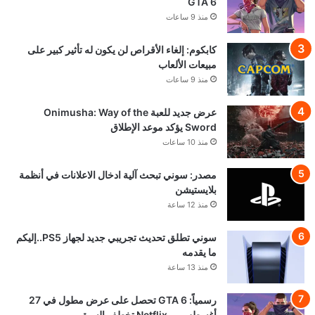
GTA 6
منذ 9 ساعات
كابكوم: إلغاء الأقراص لن يكون له تأثير كبير على
مبيعات الألعاب
منذ 9 ساعات
عرض جديد للعبة Onimusha: Way of the
Sword يؤكد موعد الإطلاق
منذ 10 ساعات
مصدر: سوني تبحث آلية ادخال الاعلانات في أنظمة
بلايستيشن
منذ 12 ساعة
سوني تطلق تحديث تجريبي جديد لجهاز PS5..إليكم
ما يقدمه
منذ 13 ساعة
رسمياً: GTA 6 تحصل على عرض مطول في 27
أغسطس.. وNetflix تخطف السبق