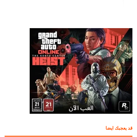
قد يعجبك ايضا