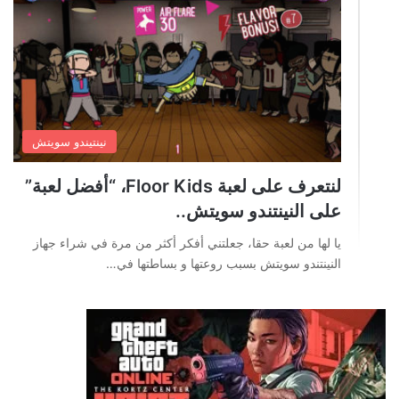
نينتيندو سويتش
لنتعرف على لعبة Floor Kids، “أفضل لعبة”
على النينتندو سويتش..
يا لها من لعبة حقا، جعلتني أفكر أكثر من مرة في شراء جهاز
النينتندو سويتش بسبب روعتها و بساطتها في…