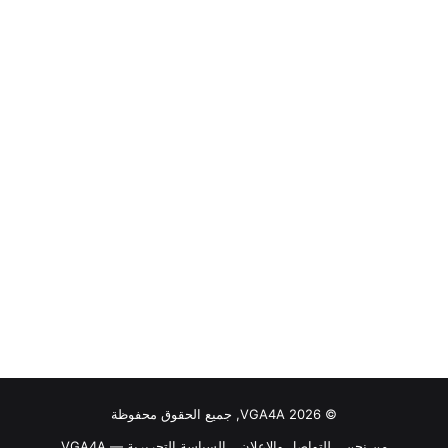
© VGA4A 2026, جميع الحقوق محفوظة
من نحن
للتواصل والاعلان
السياسة التحريرية — VGA4A