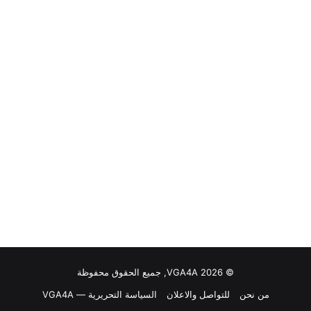
© VGA4A 2026, جميع الحقوق محفوظة
من نحن
للتواصل والاعلان
السياسة التحريرية — VGA4A