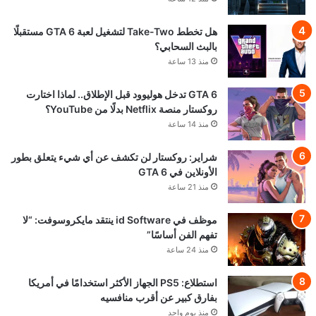
هل تخطط Take-Two لتشغيل لعبة GTA 6 مستقبلًا
بالبث السحابي؟
منذ 13 ساعة
GTA 6 تدخل هوليوود قبل الإطلاق.. لماذا اختارت
روكستار منصة Netflix بدلًا من YouTube؟
منذ 14 ساعة
شراير: روكستار لن تكشف عن أي شيء يتعلق بطور
الأونلاين في GTA 6
منذ 21 ساعة
موظف في id Software ينتقد مايكروسوفت: “لا
تفهم الفن أساسًا”
منذ 24 ساعة
استطلاع: PS5 الجهاز الأكثر استخدامًا في أمريكا
بفارق كبير عن أقرب منافسيه
منذ يوم واحد