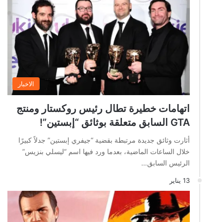
الاخبار
اتهامات خطيرة تطال رئيس روكستار ومنتج
GTA السابق متعلقة بوثائق “إبستين”!
أثارت وثائق جديدة مرتبطة بقضية “جيفري إبستين” جدلاً كبيرًا
خلال الساعات الماضية، بعدما ورد فيها اسم “ليسلي بنزيس”
الرئيس السابق…
13 يناير