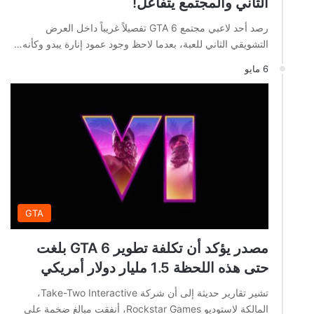
الثاني والمجتمع يتفاعل!
رصد أحد لاعبي مجتمع GTA 6 تفصيلاً غريباً داخل العرض
التشويقي الثاني للعبة، بعدما لاحظ وجود عمود إنارة يبدو وكأنه…
6 مايو
GTA
مصدر يؤكد أن تكلفة تطوير GTA 6 بلغت
حتى هذه اللحظة 1.5 مليار دولار أمريكي
تشير تقارير حديثة إلى أن شركة Take-Two Interactive،
المالكة لاستوديو Rockstar Games، أنفقت مبالغ ضخمة على