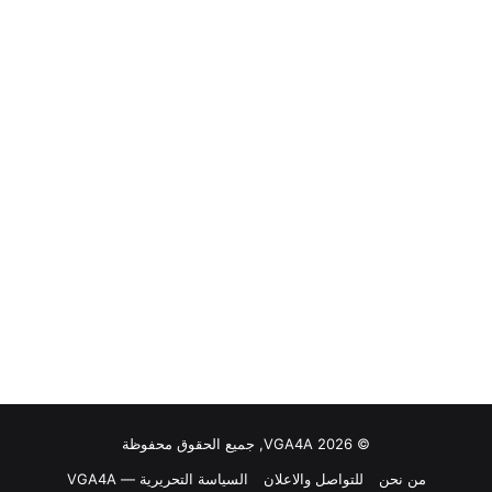
© VGA4A 2026, جميع الحقوق محفوظة
من نحن
للتواصل والاعلان
السياسة التحريرية — VGA4A