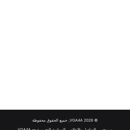
© VGA4A 2026, جميع الحقوق محفوظة
من نحن
للتواصل والاعلان
السياسة التحريرية — VGA4A