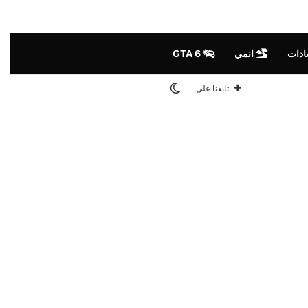
شادات
انمي
GTA 6
الوضع المظلم
تابعنا على