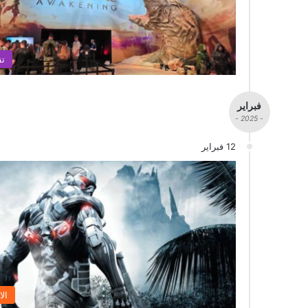
تق
فبراير
- 2025 -
12 فبراير
الا