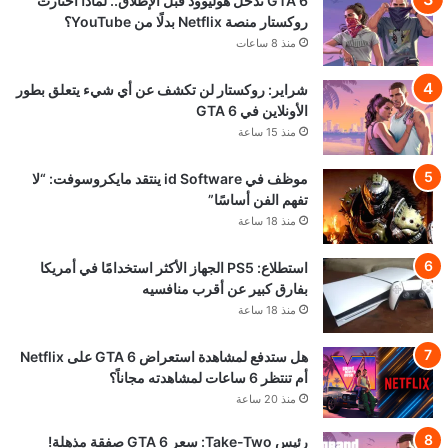
GTA 6 تدخل هوليوود قبل الإطلاق.. لماذا اختارت
روكستار منصة Netflix بدلًا من YouTube؟
منذ 8 ساعات
شراير: روكستار لن تكشف عن أي شيء يتعلق بطور
الأونلاين في GTA 6
منذ 15 ساعة
موظف في id Software ينتقد مايكروسوفت: “لا
تفهم الفن أساسًا”
منذ 18 ساعة
استطلاع: PS5 الجهاز الأكثر استخدامًا في أمريكا
بفارق كبير عن أقرب منافسيه
منذ 18 ساعة
هل ستدفع لمشاهدة استعراض GTA 6 على Netflix
أم تنتظر 6 ساعات لمشاهدته مجاناً؟
منذ 20 ساعة
رئيس Take-Two: سعر GTA 6 صفقة مذهلة!