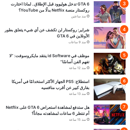
GTA 6 تدخل هوليوود قبل الإطلاق.. لماذا اختارت
روكستار منصة Netflix بدلًا من YouTube؟
منذ ساعتين
شراير: روكستار لن تكشف عن أي شيء يتعلق بطور
الأونلاين في GTA 6
منذ 9 ساعات
موظف في id Software ينتقد مايكروسوفت: “لا
تفهم الفن أساسًا”
منذ 12 ساعة
استطلاع: PS5 الجهاز الأكثر استخدامًا في أمريكا
بفارق كبير عن أقرب منافسيه
منذ 13 ساعة
هل ستدفع لمشاهدة استعراض GTA 6 على Netflix
أم تنتظر 6 ساعات لمشاهدته مجاناً؟
منذ 15 ساعة