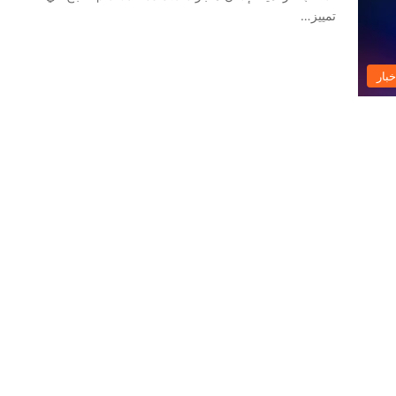
تمييز…
خبار