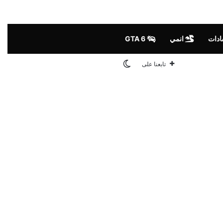
ادات
انمي
GTA 6
الوضع المظلم
تابعنا على