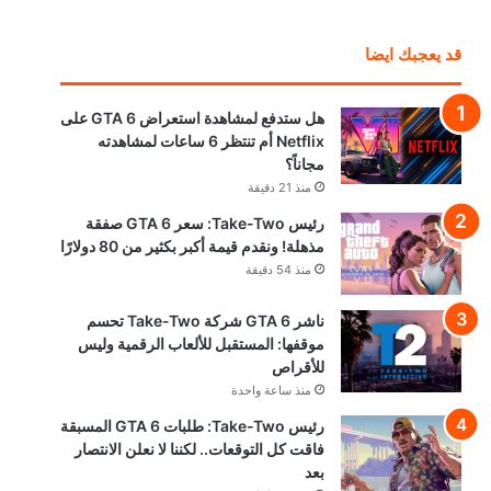
قد يعجبك ايضا
هل ستدفع لمشاهدة استعراض GTA 6 على
Netflix أم تنتظر 6 ساعات لمشاهدته
مجاناً؟
منذ 21 دقيقة
رئيس Take-Two: سعر GTA 6 صفقة
مذهلة! ونقدم قيمة أكبر بكثير من 80 دولارًا
منذ 54 دقيقة
ناشر GTA 6 شركة Take-Two تحسم
موقفها: المستقبل للألعاب الرقمية وليس
للأقراص
منذ ساعة واحدة
رئيس Take-Two: طلبات GTA 6 المسبقة
فاقت كل التوقعات.. لكننا لا نعلن الانتصار
بعد