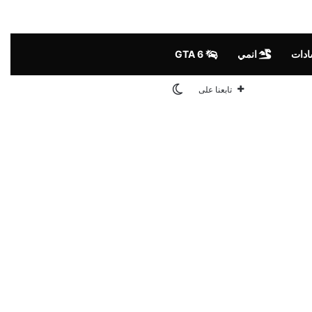
ادات
انمي
GTA 6
الوضع المظلم
تابعنا على