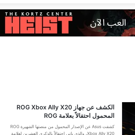
الكشف عن جهاز ROG Xbox Ally X20
المحمول احتفالاً بعلامة ROG
كشفت Asus عن الإصدار المحمول من منصتها الشهيرة ROG
Xbox Ally X20، والذي ياتي احتفالاً بالذكرى العشرين لعلامة