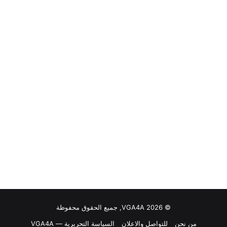
© VGA4A 2026, جميع الحقوق محفوظة
من نحن
للتواصل والاعلان
السياسة التحريرية — VGA4A