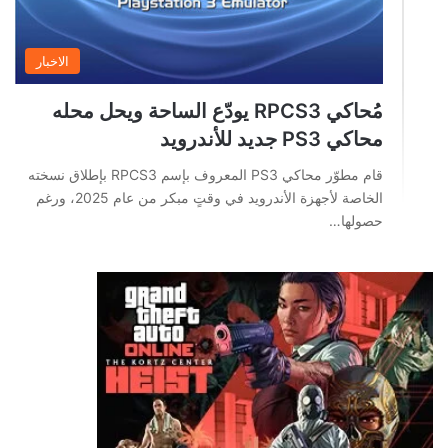
الاخبار
مُحاكي RPCS3 يودّع الساحة ويحل محله
محاكي PS3 جديد للأندرويد
قام مطوّر محاكي PS3 المعروف بإسم RPCS3 بإطلاق نسخته
الخاصة لأجهزة الأندرويد في وقتٍ مبكر من عام 2025، ورغم
حصولها…