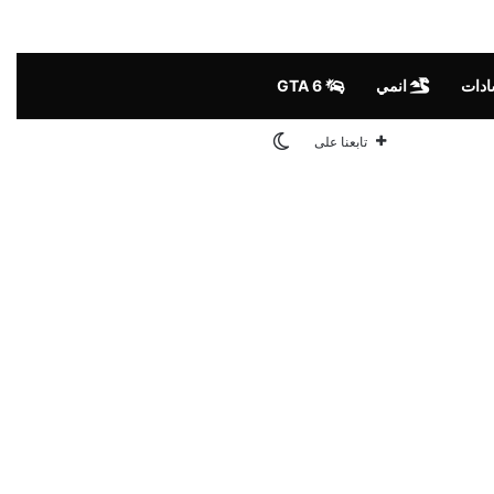
ادات
انمي
GTA 6
الوضع المظلم
تابعنا على