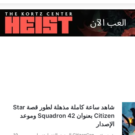
شاهد ساعة كاملة مذهلة لطور قصة Star
Citizen بعنوان Squadron 42 وموعد
الإصدار
شهد مؤتمر CitizenCon السنوي الذي امتد ما بين يومي 19 و