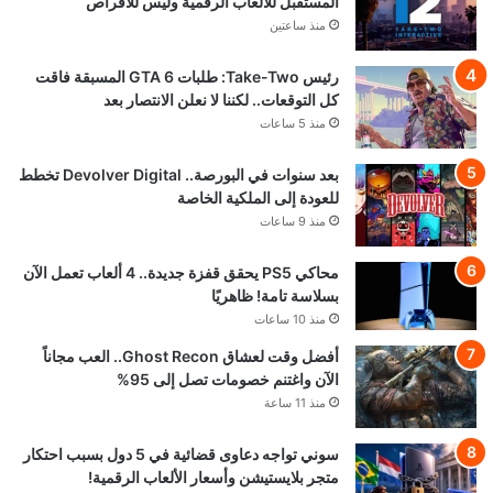
المستقبل للألعاب الرقمية وليس للأقراص
منذ ساعتين
رئيس Take-Two: طلبات GTA 6 المسبقة فاقت
كل التوقعات.. لكننا لا نعلن الانتصار بعد
منذ 5 ساعات
بعد سنوات في البورصة.. Devolver Digital تخطط
للعودة إلى الملكية الخاصة
منذ 9 ساعات
محاكي PS5 يحقق قفزة جديدة.. 4 ألعاب تعمل الآن
بسلاسة تامة! ظاهريًا
منذ 10 ساعات
أفضل وقت لعشاق Ghost Recon.. العب مجاناً
الآن واغتنم خصومات تصل إلى 95%
منذ 11 ساعة
سوني تواجه دعاوى قضائية في 5 دول بسبب احتكار
متجر بلايستيشن وأسعار الألعاب الرقمية!