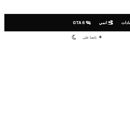
ادات
انمي
GTA 6
الوضع المظلم
تابعنا على