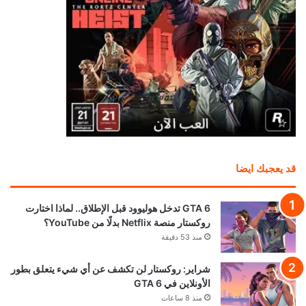
قد يعجبك ايضا
GTA 6 تدخل هوليوود قبل الإطلاق.. لماذا اختارت
روكستار منصة Netflix بدلًا من YouTube؟
منذ 53 دقيقة
شراير: روكستار لن تكشف عن أي شيء يتعلق بطور
الأونلاين في GTA 6
منذ 8 ساعات