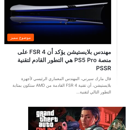
موضوع مميز
مهندس بلايستيشن يؤكد أن FSR 4 على
منصة PS5 Pro هي التطور القادم لتقنية
PSSR
قال مارك سيرني، المهندس المعماري الرئيسي لأجهزة
بلايستيشن، أن تقنية FSR 4 القادمة من AMD ستكون بمثابة
التطور التالي لتقنية…