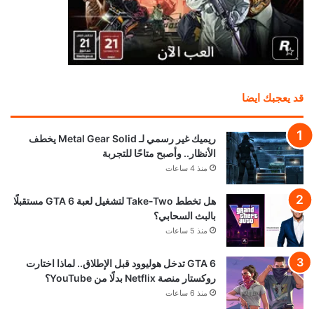
قد يعجبك ايضا
ريميك غير رسمي لـ Metal Gear Solid يخطف
الأنظار.. وأصبح متاحًا للتجربة
منذ 4 ساعات
هل تخطط Take-Two لتشغيل لعبة GTA 6 مستقبلًا
بالبث السحابي؟
منذ 5 ساعات
GTA 6 تدخل هوليوود قبل الإطلاق.. لماذا اختارت
روكستار منصة Netflix بدلًا من YouTube؟
منذ 6 ساعات