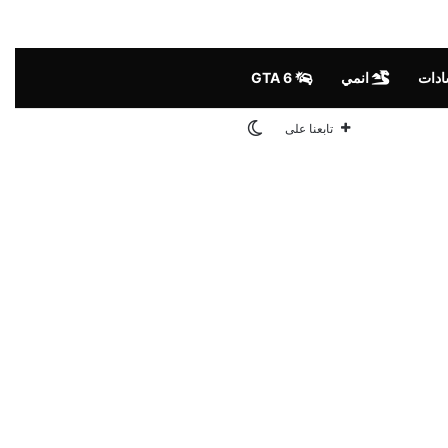
ادات
انمي
GTA 6
الوضع المظلم
تابعنا على