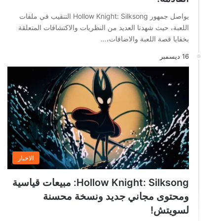
يواصل جمهور Hollow Knight: Silksong التنقيب في ملفات
اللعبة، حيث شهدنا العديد من النظريات والاكتشافات المتعلقة
بخفايا قصة اللعبة والاضافات،…
16 ديسمبر
الاخبار
Hollow Knight: Silksong: مبيعات قياسية
ومحتوى مجاني جديد ونسخة محسنة
لسويتش!