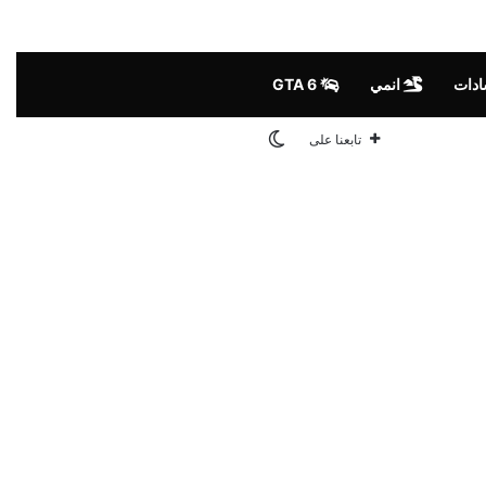
ادات
انمي
GTA 6
الوضع المظلم
تابعنا على