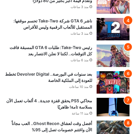
ونقدم قيمة أكبر بكثير من 80 دولارًا
منذ 3 ساعات
ناشر GTA 6 شركة Take-Two تحسم موقفها:
المستقبل للألعاب الرقمية وليس للأقراص
منذ 3 ساعات
رئيس Take-Two: طلبات GTA 6 المسبقة فاقت
كل التوقعات.. لكننا لا نعلن الانتصار بعد
منذ 6 ساعات
بعد سنوات في البورصة.. Devolver Digital تخطط
للعودة إلى الملكية الخاصة
منذ 10 ساعات
محاكي PS5 يحقق قفزة جديدة.. 4 ألعاب تعمل الآن
بسلاسة تامة! ظاهريًا
منذ 11 ساعة
أفضل وقت لعشاق Ghost Recon.. العب مجاناً
الآن واغتنم خصومات تصل إلى 95%