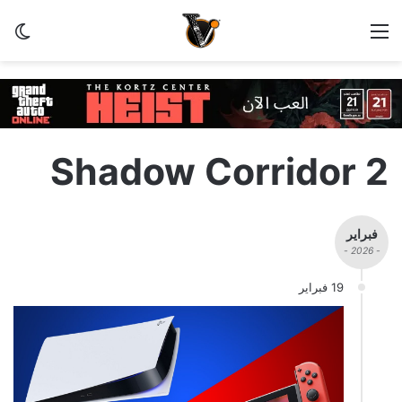
القائمة
الو
Shadow Corridor 2
فبراير
- 2026 -
19 فبراير