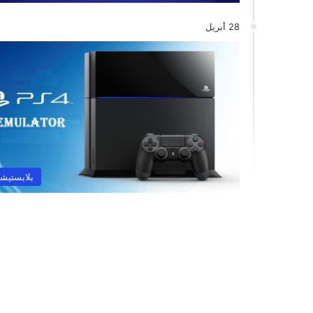
28 أبريل
بلايستيشن