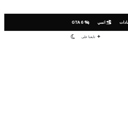
ادات
انمي
GTA 6
الوضع المظلم
تابعنا على