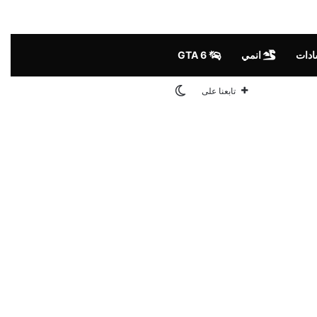
ادات
انمي
GTA 6
الوضع المظلم
تابعنا على