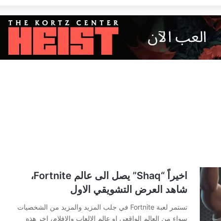
اخيراً “Shaq” يصل الى عالم Fortnite،
شاهد العرض التشويقي الاول
تستمر لعبة Fortnite في جلب المزيد والمزيد من الشخصيات
سواء من العالم الواقعي او عالم الالعاب والافلام، اخر هذه