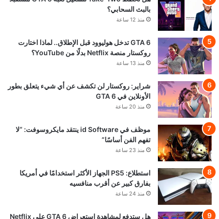
بالبث السحابي؟
منذ 12 ساعة
GTA 6 تدخل هوليوود قبل الإطلاق.. لماذا اختارت
روكستار منصة Netflix بدلًا من YouTube؟
منذ 13 ساعة
شراير: روكستار لن تكشف عن أي شيء يتعلق بطور
الأونلاين في GTA 6
منذ 20 ساعة
موظف في id Software ينتقد مايكروسوفت: “لا
تفهم الفن أساسًا”
منذ 23 ساعة
استطلاع: PS5 الجهاز الأكثر استخدامًا في أمريكا
بفارق كبير عن أقرب منافسيه
منذ 24 ساعة
هل ستدفع لمشاهدة استعراض GTA 6 على Netflix