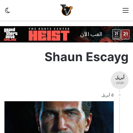
القائمة
الو
Shaun Escayg
أبريل
- 2026 -
6 أبريل