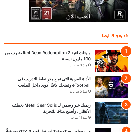
قد يعجبك ايضا
مبيعات لعبة Red Dead Redemption 2 تقترب من
100 مليون نسخة
منذ 3 ساعات
الأداة العربية التي تمنع هدر نقاط التدريب في
eFootball وتمنحك لاعبًا أقوى داخل الملعب
منذ 5 ساعات
ريميك غير رسمي لـ Metal Gear Solid يخطف
الأنظار.. وأصبح متاحًا للتجربة
منذ 11 ساعة
هل تخطط Take-Two لتشغيل لعبة GTA 6 مستقبلًا